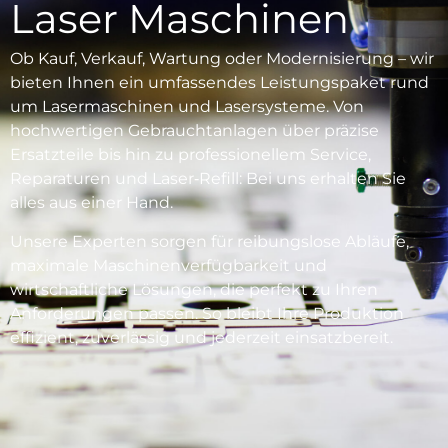
Laser Maschinen
Ob Kauf, Verkauf, Wartung oder Modernisierung – wir
bieten Ihnen ein umfassendes Leistungspaket rund
um Lasermaschinen und Lasersysteme. Von
hochwertigen Gebrauchtanlagen über präzise
Ersatzteile bis hin zu professionellem Service,
Reparaturen und Laser‑Refill: Bei uns erhalten Sie
alles aus einer Hand.
Unsere Experten sorgen für reibungslose Abläufe,
maximale Maschinenverfügbarkeit und
wirtschaftliche Lösungen, die perfekt zu Ihren
Anforderungen passen. So bleibt Ihre Produktion
effizient, zuverlässig und jederzeit einsatzbereit.